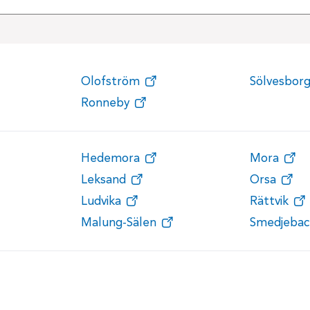
Olofström
Sölvesbor
Ronneby
Hedemora
Mora
Leksand
Orsa
Ludvika
Rättvik
Malung-Sälen
Smedjebac