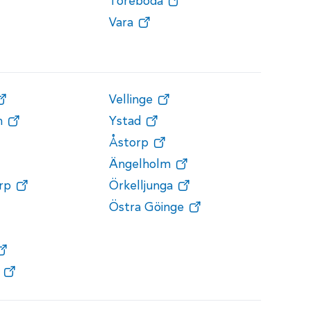
Töreboda
Vara
Vellinge
n
Ystad
Åstorp
Ängelholm
rp
Örkelljunga
Östra Göinge