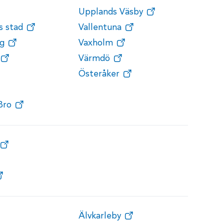
Upplands Väsby
s stad
Vallentuna
g
Vaxholm
Värmdö
Österåker
Bro
Älvkarleby