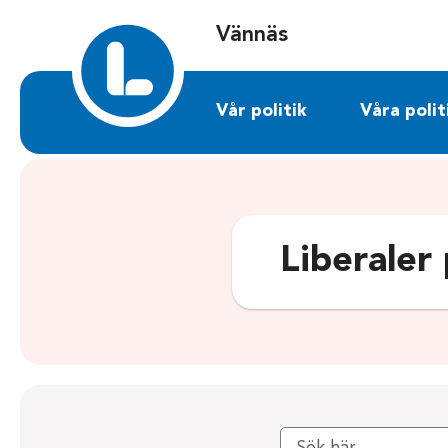
Sök på vannas.liberalerna.se
Vännäs
Vår politik
Våra polit
Liberaler