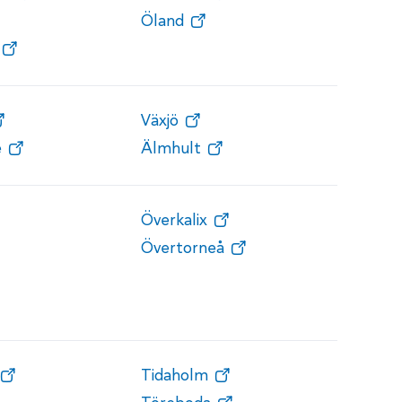
Öland
Växjö
e
Älmhult
Överkalix
Övertorneå
Tidaholm