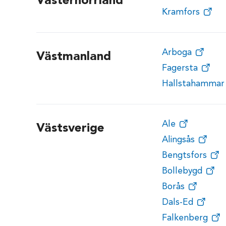
Västernorrland
Kramfors
Arboga
Västmanland
Fagersta
Hallstahammar
Ale
Västsverige
Alingsås
Bengtsfors
Bollebygd
Borås
Dals-Ed
Falkenberg