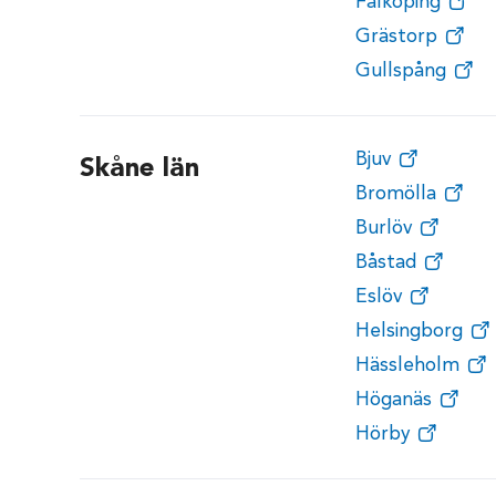
Falköping
Grästorp
Gullspång
Bjuv
Skåne län
Bromölla
Burlöv
Båstad
Eslöv
Helsingborg
Hässleholm
Höganäs
Hörby