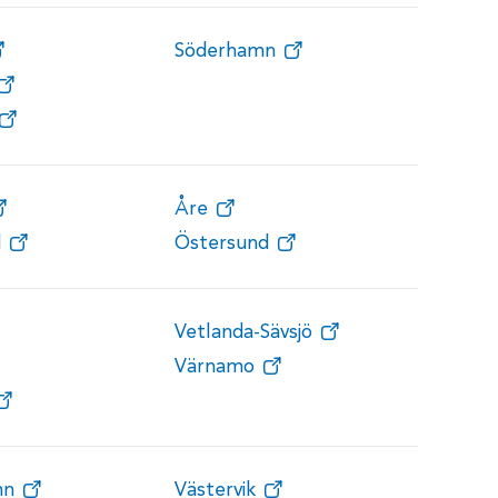
Söderhamn
Åre
d
Östersund
Vetlanda-Sävsjö
Värnamo
mn
Västervik