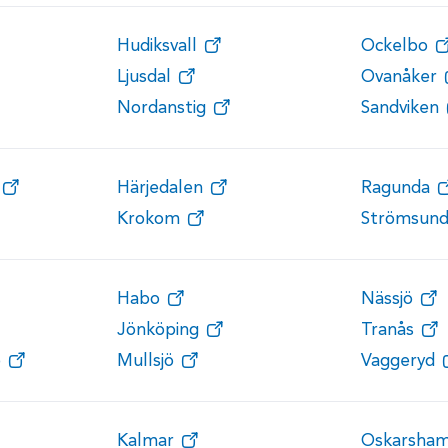
Hudiksvall
Ockelbo
Ljusdal
Ovanåker
Nordanstig
Sandviken
Härjedalen
Ragunda
Krokom
Strömsun
Habo
Nässjö
Jönköping
Tranås
ö
Mullsjö
Vaggeryd
Kalmar
Oskarsha