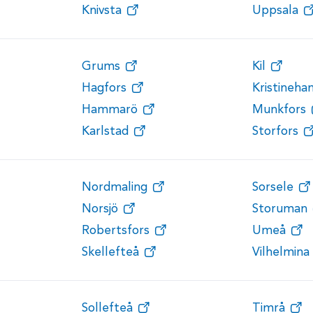
Knivsta
Uppsala
Grums
Kil
Hagfors
Kristineh
Hammarö
Munkfors
Karlstad
Storfors
Nordmaling
Sorsele
Norsjö
Storuman
Robertsfors
Umeå
Skellefteå
Vilhelmina
Sollefteå
Timrå