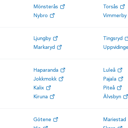
Mönsterås
Torsås
Nybro
Vimmerby
Ljungby
Tingsryd
Markaryd
Uppviding
Haparanda
Luleå
Jokkmokk
Pajala
Kalix
Piteå
Kiruna
Älvsbyn
Götene
Mariestad