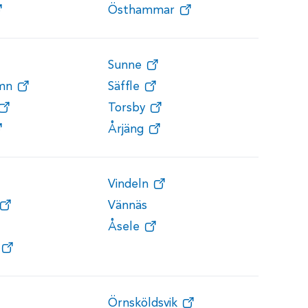
Östhammar
Sunne
amn
Säffle
Torsby
Årjäng
Vindeln
Vännäs
Åsele
Örnsköldsvik