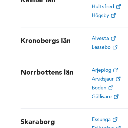
Kalmar län
Hultsfred
Högsby
Alvesta
Kronobergs län
Lessebo
Arjeplog
Norrbottens län
Arvidsjaur
Boden
Gällivare
Essunga
Skaraborg