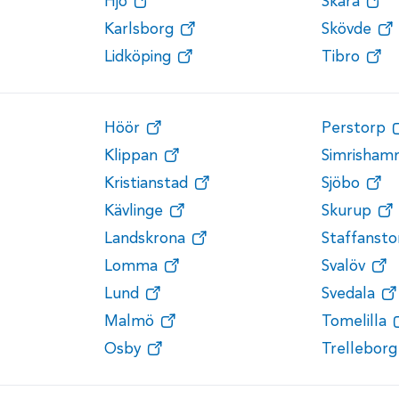
Hjo
Skara
Karlsborg
Skövde
Lidköping
Tibro
Höör
Perstorp
Klippan
Simrisham
Kristianstad
Sjöbo
Kävlinge
Skurup
Landskrona
Staffansto
Lomma
Svalöv
Lund
Svedala
Malmö
Tomelilla
Osby
Trelleborg