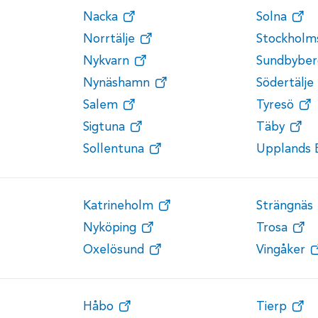
Nacka
Solna
Norrtälje
Stockholm
Nykvarn
Sundbyber
Nynäshamn
Södertälje
Salem
Tyresö
Sigtuna
Täby
Sollentuna
Upplands 
Katrineholm
Strängnäs
Nyköping
Trosa
Oxelösund
Vingåker
Håbo
Tierp