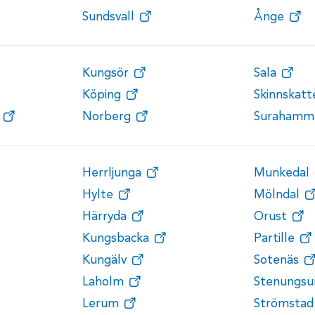
Sundsvall
Ånge
Kungsör
Sala
Köping
Skinnskat
Norberg
Surahamm
Herrljunga
Munkedal
Hylte
Mölndal
Härryda
Orust
Kungsbacka
Partille
Kungälv
Sotenäs
Laholm
Stenungsu
Lerum
Strömstad