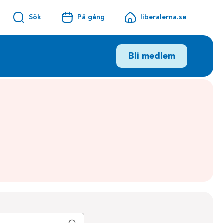
Sök
På gång
liberalerna.se
Bli medlem