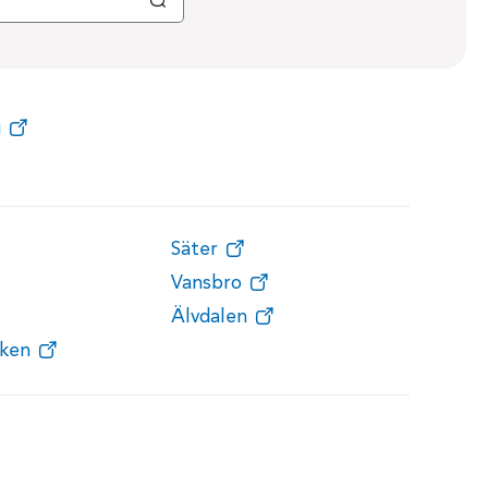
g
Säter
Vansbro
Älvdalen
ken